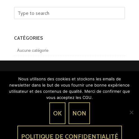
CATÉGORIES
Aucune catégorie
Nous utilisons des cookies et stockons les emails de
newsletter dans le but de vous fournir une bonne expérience
utilisateur et des contenus de qualité. Merci de confirmer que
vous acceptez les CGU.
OK
NON
POLITIQUE DE CONFIDENTIALITÉ
Mentions légales
Conditions générales d’utilisation