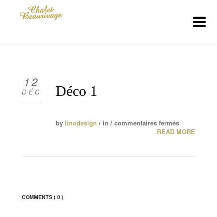
ACCUEIL
LE CHALET
12
Déco 1
DÉC
NOS MENUS
by
linodesign
/ in /
commentaires fermés
LA CARTE
READ MORE
CONTACT
COMMENTS
( 0 )